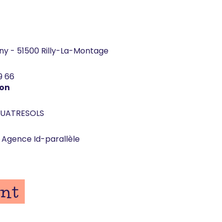
igny - 51500 Rilly-La-Montage
9 66
ion
QUATRESOLS
 Agence Id-parallèle
nt