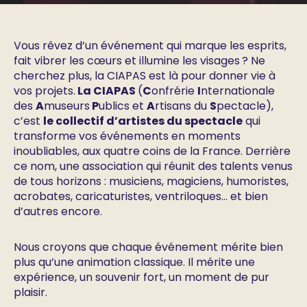
Vous rêvez d’un événement qui marque les esprits,
fait vibrer les cœurs et illumine les visages ? Ne
cherchez plus, la CIAPAS est là pour donner vie à
vos projets.
La CIAPAS
(
C
onfrérie
I
nternationale
des
A
museurs
P
ublics et
A
rtisans du
S
pectacle),
c’est
le collectif d’artistes du spectacle
qui
transforme vos événements en moments
inoubliables, aux quatre coins de la France. Derrière
ce nom, une association qui réunit des talents venus
de tous horizons : musiciens, magiciens, humoristes,
acrobates, caricaturistes, ventriloques… et bien
d’autres encore.
Nous croyons que chaque événement mérite bien
plus qu’une animation classique. Il mérite une
expérience, un souvenir fort, un moment de pur
plaisir.