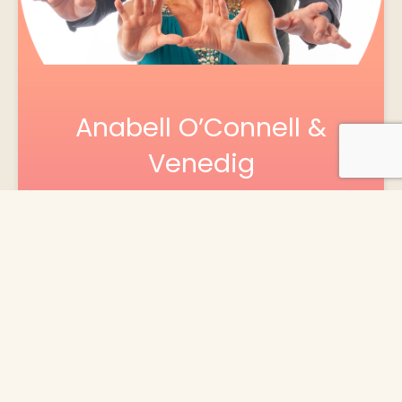
Anabell O’Connell &
Venedig
Voir sa fiche