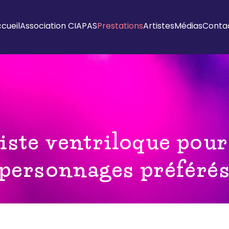
cueil
Association CIAPAS
Prestations
Artistes
Médias
Conta
ste ventriloque pour 
personnages préféré