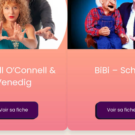
l O’Connell &
BiBi – Sc
Venedig
Voir sa fiche
Voir sa fich