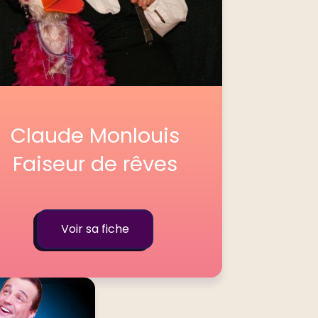
Claude Monlouis
Faiseur de rêves
Voir sa fiche