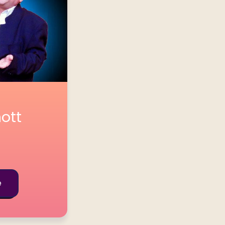
hott
e