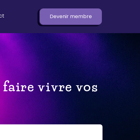
ct
Devenir membre
faire vivre vos
s