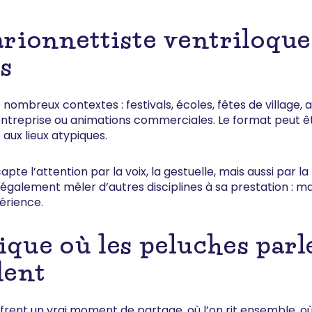
arionnettiste ventriloque
s
nombreux contextes : festivals, écoles, fêtes de village, 
ntreprise ou animations commerciales. Le format peut être
ux lieux atypiques.
apte l’attention par la voix, la gestuelle, mais aussi par l
t également mêler d’autres disciplines à sa prestation : 
périence.
que où les peluches parle
dent
frent un vrai moment de partage, où l’on rit ensemble, où