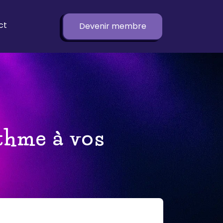
ct
Devenir membre
thme à vos