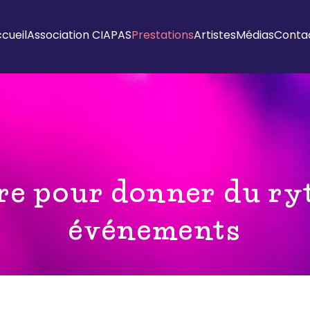
cueil
Association CIAPAS
Prestations
Artistes
Médias
Conta
re pour donner du ry
événements