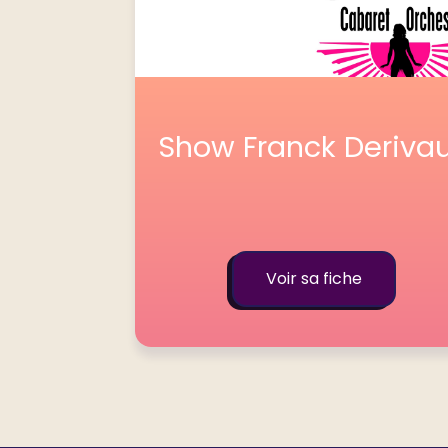
Show Franck Derivau
Voir sa fiche