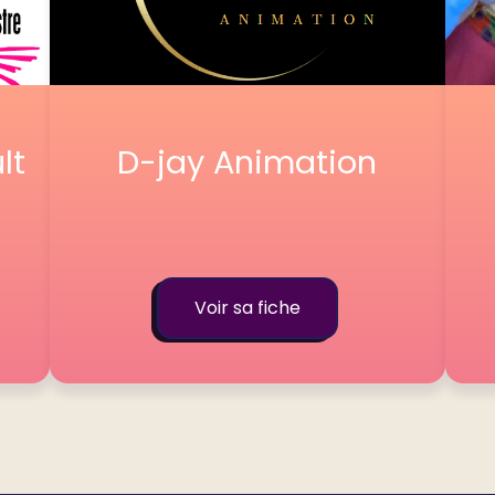
lt
D-jay Animation
Voir sa fiche