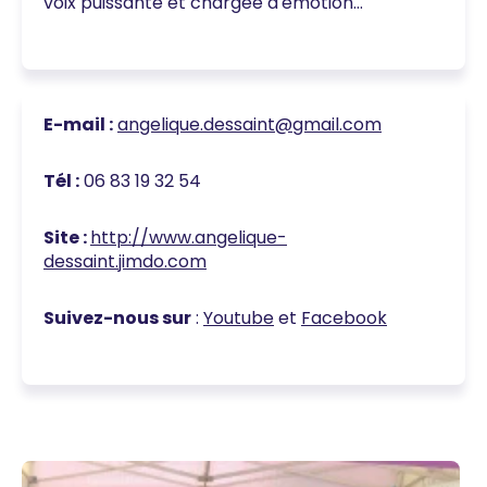
voix puissante et chargée d'émotion…
E-mail :
angelique.dessaint@gmail.com
Tél :
06 83 19 32 54
Site :
http://www.angelique-
dessaint.jimdo.com
Suivez-nous sur
:
Youtube
et
Facebook